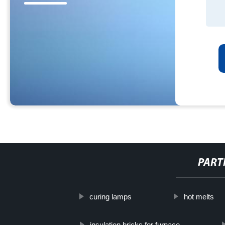
PART
curing lamps
hot melts
insulation bricks for furnace