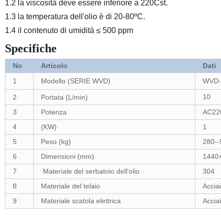
1.2 la viscosità deve essere inferiore a 220Cst.
1.3 la temperatura dell'olio è di 20-80ºC.
1.4 il contenuto di umidità ≤ 500 ppm
Specifiche
No
Articolo
Dati
1
Modello (SERIE WVD)
WVD-
10
2
Portata (L/min)
3
Potenza
AC22
4
(KW)
1
5
Peso (kg)
280--
6
Dimensioni (mm)
1440
7
Materiale del serbatoio dell'olio
304
8
Materiale del telaio
Accia
9
Materiale scatola elettrica
Accia