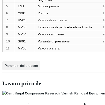
5
1M1
Motore pompa
1
6
YB01
Pompa
1
7
RV01
Valvola di sicurezza
1
8
MV03
Il contatore di particelle rileva l'uscita
1
9
MV04
Valvola campione
2
10
SP01
Pulsante di pressione
2
11
MV05
Valvola a sfera
Parametri del prodotto
Lavoro pricicile
r b