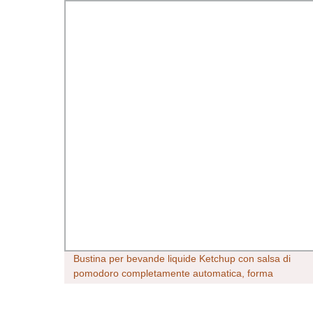
Bustina per bevande liquide Ketchup con salsa di
azienda
pomodoro completamente automatica, forma
verticale Riempimento guarnizione imballaggio
flusso imballaggio riempimento guarnizione Prezzo