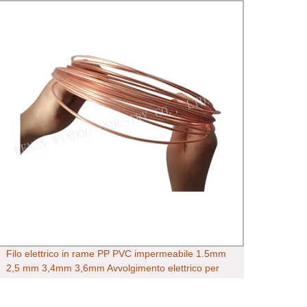
Filo elettrico in rame PP PVC impermeabile 1.5mm
Produz
2,5 mm 3,4mm 3,6mm Avvolgimento elettrico per
Cat Fo
pompa dell&prime;acqua
stabil