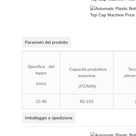
Parametri del prodotto
Specifica
del
Capacità produttiva
Tens
tappo
massima
alime
(mm)
(PZ/MIN)
10-90
80-150
Imballaggio e spedizione