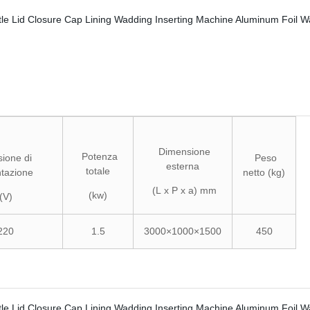
Dimensione
Potenza
ione di
Peso
esterna
totale
ntazione
netto (kg)
(L x P x a) mm
(kw)
(V)
220
1.5
3000×1000×1500
450