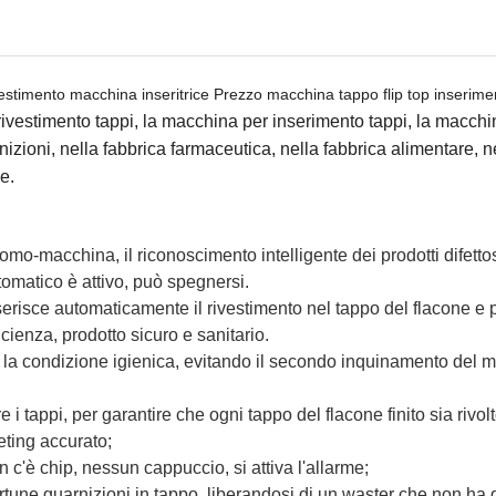
estimento macchina inseritrice Prezzo macchina tappo flip top inserimen
rivestimento tappi, la macchina per inserimento tappi, la macc
arnizioni, nella fabbrica farmaceutica, nella fabbrica alimentare, ne
e.
a uomo-macchina,
il riconoscimento intelligente dei prodotti difett
tomatico è attivo, può spegnersi.
erisce automaticamente il rivestimento nel tappo del flacone e 
icienza, prodotto sicuro e sanitario.
e la condizione igienica, evitando il secondo inquinamento del
 i tappi, per garantire che ogni tappo del flacone finito sia rivolt
eting accurato;
n c'è chip, nessun cappuccio, si attiva l'allarme;
tune guarnizioni in tappo, liberandosi di un waster che non ha g