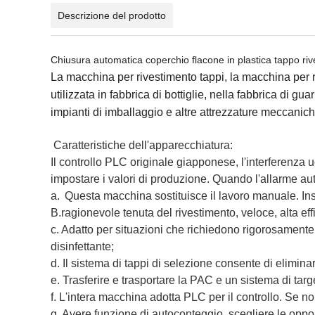
Descrizione del prodotto
Chiusura automatica coperchio flacone in plastica tappo riv
La macchina per rivestimento tappi, la macchina per 
utilizzata in fabbrica di bottiglie, nella fabbrica di gu
impianti di imballaggio e altre attrezzature meccanich
Caratteristiche dell'apparecchiatura
:
Il controllo PLC originale giapponese, l'interferenz
impostare i valori di produzione. Quando l'allarme au
a.
Questa macchina sostituisce il lavoro manuale. Ins
B.ragionevole tenuta del rivestimento, veloce, alta eff
c. Adatto per situazioni che richiedono rigorosament
disinfettante;
d. Il sistema di tappi di selezione consente di eliminare
e. Trasferire e trasportare la PAC e un sistema di targ
f. L'intera macchina adotta PLC per il controllo. Se no
g. Avere funzione di autoconteggio, scegliere le oppor