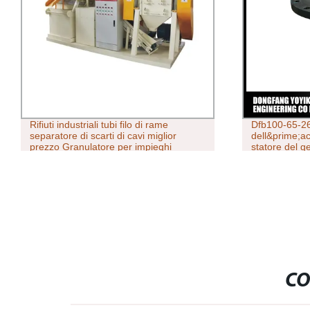
Rifiuti industriali tubi filo di rame
Dfb100-65-26
separatore di scarti di cavi miglior
dell&prime;a
prezzo Granulatore per impieghi
statore del 
pesanti macchina per il riciclaggio
centrifuga m
Pellegizzatore integrato Macchina
CO