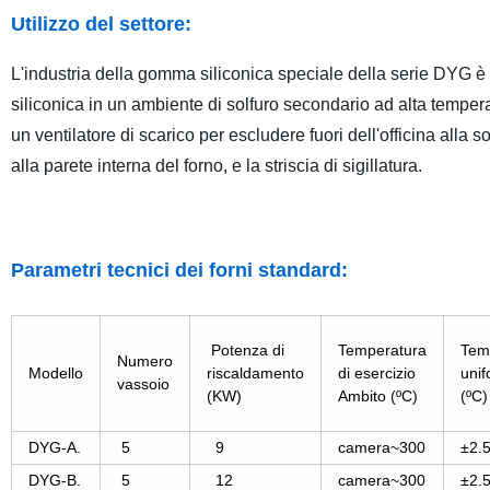
Utilizzo del settore:
L'industria della gomma siliconica speciale della serie DYG è 
siliconica in un ambiente di solfuro secondario ad alta tempera
un ventilatore di scarico per escludere fuori dell'officina alla s
alla parete interna del forno, e la striscia di sigillatura.
Parametri tecnici dei forni standard:
Potenza di
Temperatura
Tem
Numero
Modello
riscaldamento
di esercizio
uni
vassoio
(KW)
Ambito (ºC)
(ºC)
DYG-A.
5
9
camera~300
±2.
DYG-B.
5
12
camera~300
±2.