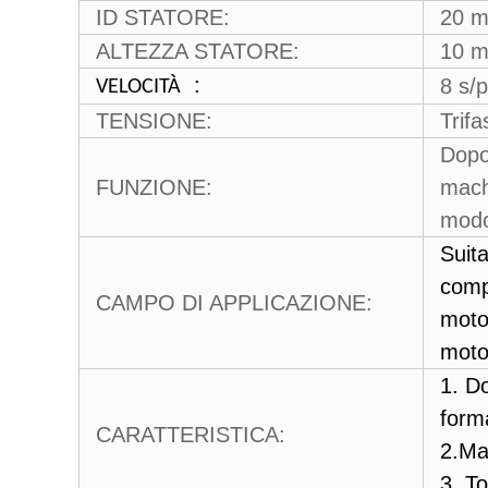
ID STATORE:
20 
ALTEZZA STATORE:
10 m
:
8 s/
VELOCITÀ
TENSIONE:
Trifa
Dopo 
FUNZIONE:
machi
modo 
Suit
comp
CAMPO DI APPLICAZIONE:
moto
moto
1. D
form
CARATTERISTICA:
2.Mac
3. To