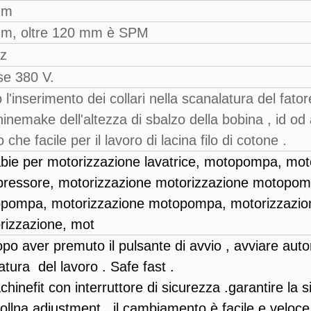
mm
m, oltre 120 mm è SPM
pz
se 380 V.
l'inserimento dei collari nella scanalatura del fator
nemake dell'altezza di sbalzo della bobina , id od a
che facile per il lavoro di lacina filo di cotone .
abie per motorizzazione lavatrice, motopompa, mot
ressore, motorizzazione motorizzazione motopom
pompa, motorizzazione motopompa, motorizzazion
rizzazione, mot
opo aver premuto il pulsante di avvio , avviare aut
atura
del lavoro . Safe fast .
hinefit con interruttore di sicurezza .garantire la 
ollna adiustment , il cambiamento è facile e veloce