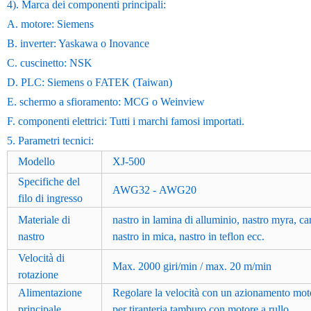
4). Marca dei componenti principali:
A. motore: Siemens
B. inverter: Yaskawa o Inovance
C. cuscinetto: NSK
D. PLC: Siemens o FATEK (Taiwan)
E. schermo a sfioramento: MCG o Weinview
F. componenti elettrici: Tutti i marchi famosi importati.
5. Parametri tecnici:
Modello
XJ-500
Specifiche del
AWG32 - AWG20
filo di ingresso
Materiale di
nastro in lamina di alluminio, nastro myra, car
nastro
nastro in mica, nastro in teflon ecc.
Velocità di
Max. 2000 giri/min / max. 20 m/min
rotazione
Alimentazione
Regolare la velocità con un azionamento mot
principale
per tiranteria tamburo con motore a rullo