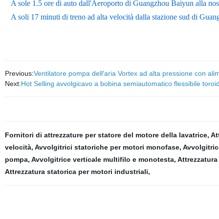
A sole 1.5 ore di auto dall'Aeroporto di Guangzhou Baiyun alla nos
A soli 17 minuti di treno ad alta velocità dalla stazione sud di Gu
Previous:
Ventilatore pompa dell′aria Vortex ad alta pressione con ali
Next:
Hot Selling avvolgicavo a bobina semiautomatico flessibile toroi
Fornitori di attrezzature per statore del motore della lavatrice
,
At
velocità
,
Avvolgitrici statoriche per motori monofase
,
Avvolgitric
pompa
,
Avvolgitrice verticale multifilo e monotesta
,
Attrezzatura
Attrezzatura statorica per motori industriali
,