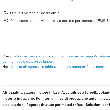
D:
Qual è il metodo di spedizione?
R:
Può essere spedito via mare, via aerea o per espresso (EMS,
Previous:
Ra cacciavite automatico di fabbrica per serraggio/avvitam
per montaggio elettronico Linea
Next:
Vendita all′ingrosso in fabbrica a bassa rumorosità alta tens
Attrezzatura statore motore trifase
,
Avvolgitrice a forcella volan
motori a induzione
,
Fornitori di linee di produzione automatica 
e sei stazioni
,
Apparecchiature per motori trifase
,
Soluzioni per 