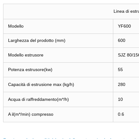
Linea di est
Modello
YF600
Larghezza del prodotto (mm)
600
Modello estrusore
SJZ 80/15
Potenza estrusore(kw)
55
Capacità di estrusione max (kg/h)
280
Acqua di raffreddamento(m*/h)
10
A il(m*/min) compresso
0.6