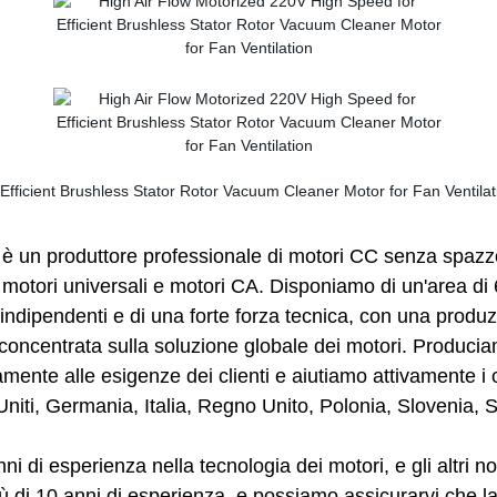
è un produttore professionale di motori CC senza spazzo
 motori universali e motori CA. Disponiamo di un'area di 60
 indipendenti e di una forte forza tecnica, con una produz
è concentrata sulla soluzione globale dei motori. Produci
ente alle esigenze dei clienti e aiutiamo attivamente i cli
i Uniti, Germania, Italia, Regno Unito, Polonia, Slovenia
nni di esperienza nella tecnologia dei motori, e gli altri n
 di 10 anni di esperienza, e possiamo assicurarvi che la q