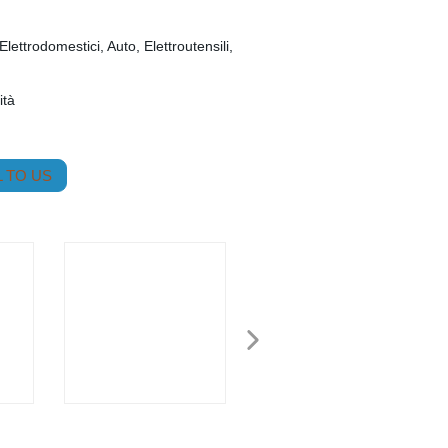
Elettrodomestici, Auto, Elettroutensili,
ità
 TO US