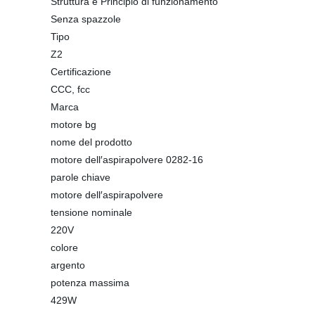
Struttura e Principio di funzionamento
Senza spazzole
Tipo
Z2
Certificazione
CCC, fcc
Marca
motore bg
nome del prodotto
motore dell′aspirapolvere 0282-16
parole chiave
motore dell′aspirapolvere
tensione nominale
220V
colore
argento
potenza massima
429W