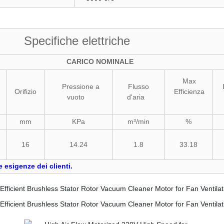
Specifiche elettriche
CARICO NOMINALE
Max
Pressione a
Flusso
Orifizio
Efficienza
vuoto
d'aria
mm
KPa
m³/min
%
16
14.24
1.8
33.18
 esigenze dei clienti.