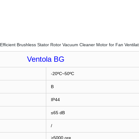
Ventola BG
-20ºC~50ºC
B
IP44
≤65 dB
/
>5000 ore