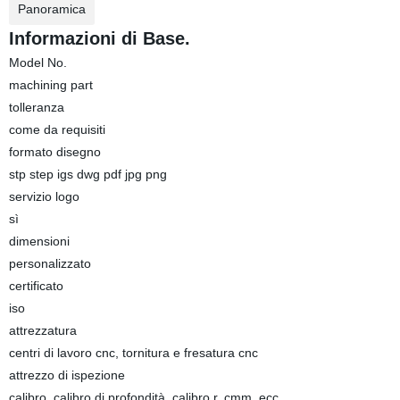
Panoramica
Informazioni di Base.
Model No.
machining part
tolleranza
come da requisiti
formato disegno
stp step igs dwg pdf jpg png
servizio logo
sì
dimensioni
personalizzato
certificato
iso
attrezzatura
centri di lavoro cnc, tornitura e fresatura cnc
attrezzo di ispezione
calibro, calibro di profondità, calibro r, cmm, ecc.