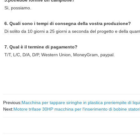
5.potrebbe fornire un campione?
Sì, possiamo.
6. Quali sono i tempi di consegna della vostra produzione?
Di solito da 10 giorni a 25 giorni a seconda del progetto e della quant
7. Qual è il termine di pagamento?
T/T, L/C, D/A, D/P, Western Union, MoneyGram, paypal.
Previous:
Macchina per tappare siringhe in plastica preriempite di liqu
Next:
Motore trifase 30HP macchina per l′inserimento di bobine stator