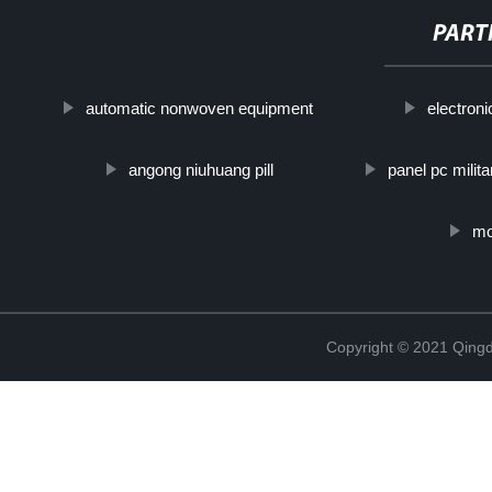
PART
automatic nonwoven equipment
electroni
angong niuhuang pill
panel pc milita
mo
Copyright © 2021 Qing