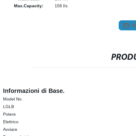
Max.Capacity:
158 l/s.
S
PRODU
Informazioni di Base.
Model No.
LGLB
Potere
Elettrico
Avviare